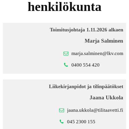
henkilökunta
Toimitusjohtaja 1.11.2026 alkaen
Marja Salminen
marja.salminen@lkv.com
0400 554 420
Liikekirjanpidot ja tilinpäätökset
Jaana Ukkola
jaana.ukkola@tilitaavetti.fi
045 2300 155