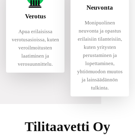
Neuvonta
Verotus
Monipuolinen
neuvonta ja opastus
Apua erilaisissa
erilaisiin tilanteisiin,
verotusasioissa, kuten
kuten yritysten
veroilmoitusten
perustaminen ja
laatiminen ja
lopettaminen,
verosuunnittelu.
yhtiömuodon muutos
ja lainsäädännön
tulkinta.
Tilitaavetti Oy