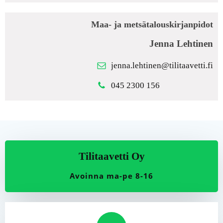
Maa- ja metsätalouskirjanpidot
Jenna Lehtinen
jenna.lehtinen@tilitaavetti.fi
045 2300 156
Tilitaavetti Oy
Avoinna ma-pe 8-16